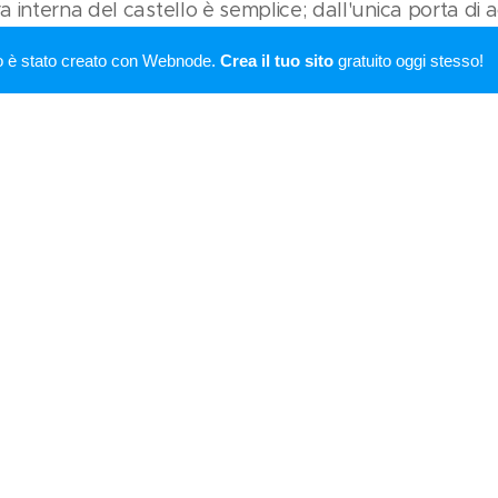
a interna del castello è semplice; dall'unica porta di a
ntiporta, attraverso un'unica strada si arriva ad una 
o è stato creato con Webnode.
Crea il tuo sito
gratuito oggi stesso!
 il cassero. Il cassero è costituito da un'alta torre che 
 All'interno del castello sono presenti altri edifici interess
to accanto alla porta di accesso che presenta un pa
edifici del castello per l'accuratezza del paramento mu
o datare al XII secolo le strutture del castello di Panz
 alla famiglia Firidolfi o
da Panzano
(che, secondo a
hanno dato il nome all'attuale Via Panzani), alla metà 
successione ed in parte per riacquisto dai Conti Mancin
ini Buoninsegni) cui è appartenuto fino alla seconda 
ngo la via di accesso che segue il crinale della collina,
a di un borgo come riportato in un documento del 11
o e il castello formano quello che attualmente è il co
è articolato su due strade che partendo da una piazz
llo. Tra gli edifici del borgo alcuni mostrano caratteri ri