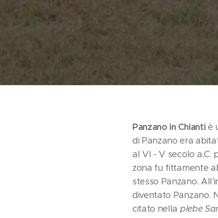
Panzano in Chianti
è u
di Panzano era abitat
al VI - V secolo a.C.
zona fu fittamente ab
stesso Panzano. All'in
diventato Panzano. N
citato nella
plebe San