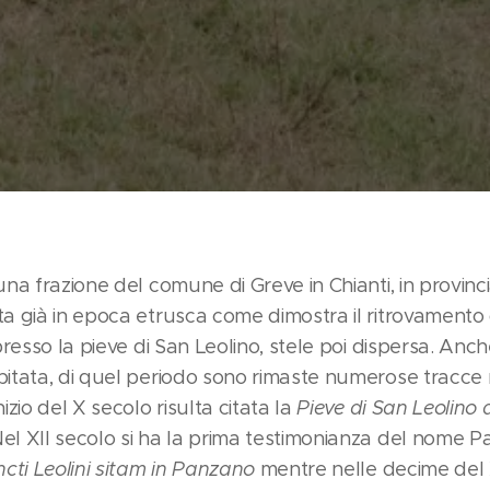
na frazione del comune di Greve in Chianti, in provinci
a già in epoca etrusca come dimostra il ritrovamento d
 presso la pieve di San Leolino, stele poi dispersa. An
itata, di quel periodo sono rimaste numerose tracce n
izio del X secolo risulta citata la
Pieve di San Leolino 
el XII secolo si ha la prima testimonianza del nome 
cti Leolini sitam in Panzano
mentre nelle decime del X