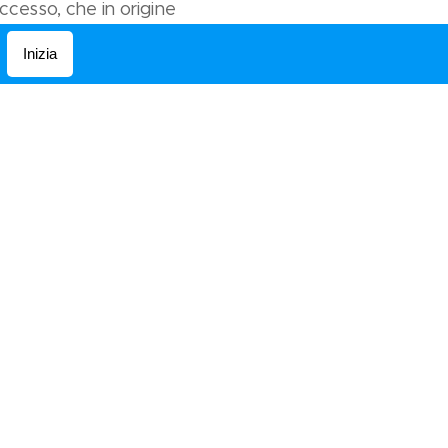
ccesso, che in origine
piccola piazzetta
Inizia
si eleva più in alto di
anti tra cui va
lese carattere
rario e per la foggia
ano. Costruito ed
lcuni autori,
del XIX secolo è
i alla famiglia
metà del XX secolo.
 già nel XII secolo è
46,
burgus de castro
siddetto Panzano Alto.
etta salgono
feribili al XVII o al