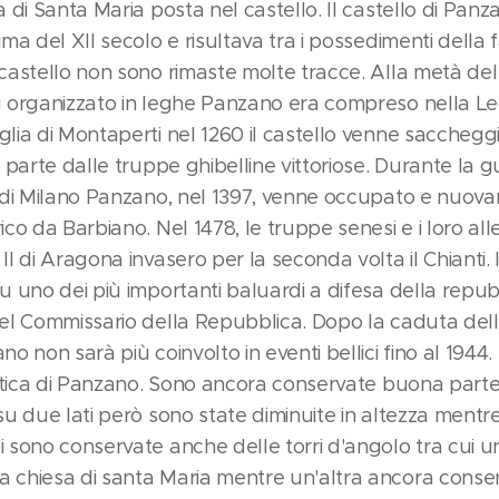
a di Santa Maria posta nel castello. Il castello di Pan
ma del XII secolo e risultava tra i possedimenti della fa
castello non sono rimaste molte tracce. Alla metà del 
u organizzato in leghe Panzano era compreso nella Le
glia di Montaperti nel 1260 il castello venne saccheg
a parte dalle truppe ghibelline vittoriose. Durante la
i di Milano Panzano, nel 1397, venne occupato e nuo
ico da Barbiano. Nel 1478, le truppe senesi e i loro all
I di Aragona invasero per la seconda volta il Chianti. I
u uno dei più importanti baluardi a difesa della repub
del Commissario della Repubblica. Dopo la caduta del
o non sarà più coinvolto in eventi bellici fino al 1944. 
 antica di Panzano. Sono ancora conservate buona part
su due lati però sono state diminuite in altezza mentr
 sono conservate anche delle torri d'angolo tra cui una
 chiesa di santa Maria mentre un'altra ancora conse