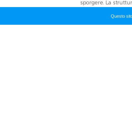
sporgere. La struttur
forse presentava un'a
Questo sit
sulla quale si affaccia
tutti gli altri edifici.
segnalato quello pos
medievale. Tutti gli 
degli archivolti fann
appartenuto da sempre
inurbatisi a Firenze 
passato in parte per 
Buoninsegni (poi Tad
Fuori dal castello, lu
accertata la presenz
de Panzano
. Il borg
Il borgo di Panzano 
parallele fino al caste