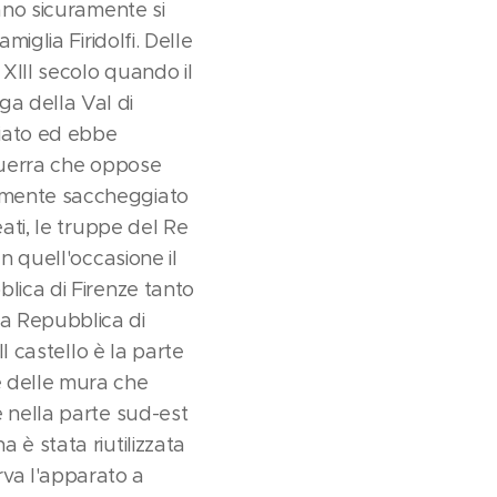
zano sicuramente si
miglia Firidolfi. Delle
XIII secolo quando il
ga della Val di
giato ed ebbe
 guerra che oppose
vamente saccheggiato
eati, le truppe del Re
n quell'occasione il
blica di Firenze tanto
la Repubblica di
Il castello è la parte
e delle mura che
e nella parte sud-est
 è stata riutilizzata
rva l'apparato a