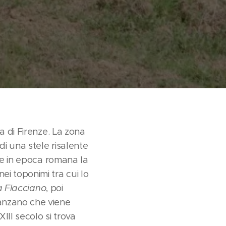
a di Firenze. La zona
i una stele risalente
che in epoca romana la
ei toponimi tra cui lo
a Flacciano
, poi
Panzano che viene
III secolo si trova