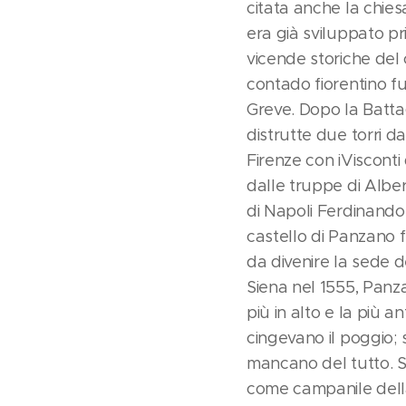
citata anche la chies
era già sviluppato pri
vicende storiche del 
contado fiorentino f
Greve. Dopo la Batta
distrutte due torri d
Firenze con iViscont
dalle truppe di Alber
di Napoli Ferdinando I
castello di Panzano f
da divenire la sede 
Siena nel 1555, Panzan
più in alto e la più
cingevano il poggio; 
mancano del tutto. Si
come campanile della